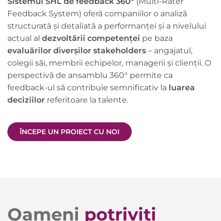
Sistemul SHL de feedback 360°
(Multi-Rater
Feedback System) oferă companiilor o analiză
structurată și detaliată a performanței și a nivelului
actual al
dezvoltării competenței
pe baza
evaluărilor diverșilor stakeholders
– angajatul,
colegii săi, membrii echipelor, managerii și clienții. O
perspectivă de ansamblu 360° permite ca
feedback-ul să contribuie semnificativ la
luarea
deciziilor
referitoare la talente.
ÎNCEPE UN PROIECT CU NOI
Oameni
potriviti