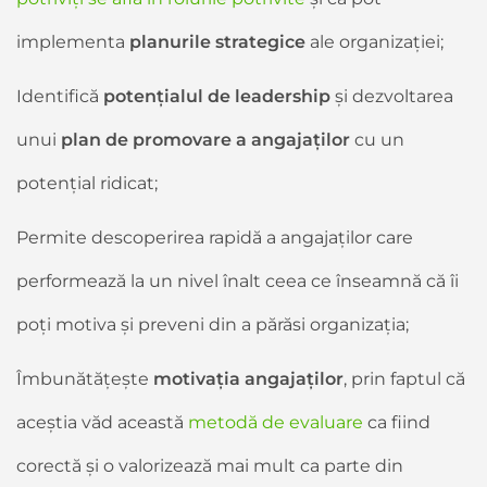
implementa
planurile strategice
ale organizației;
Identifică
potențialul de leadership
și dezvoltarea
unui
plan de promovare a angajaților
cu un
potențial ridicat;
Permite descoperirea rapidă a angajaților care
performează la un nivel înalt ceea ce înseamnă că îi
poți motiva și preveni din a părăsi organizația;
Îmbunătățește
motivația angajaților
, prin faptul că
aceștia văd această
metodă de evaluare
ca fiind
corectă și o valorizează mai mult ca parte din