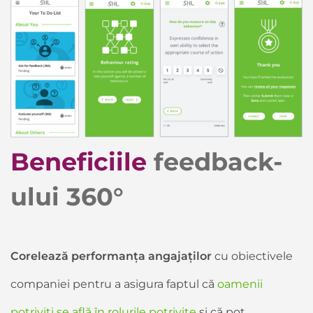
Beneficiile
feedback-
ului 360°
Corelează performanța angajaților
cu obiectivele
companiei pentru a asigura faptul că
oamenii
potriviți se află în rolurile potrivite
și că pot