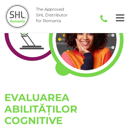
Skip
to
The Approved
SHL Distributor
content
for Romania
EVALUAREA
ABILITĂȚILOR
COGNITIVE